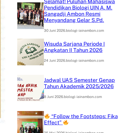
Selamat! Puluhan Mahasiswa
Pendidikan Biologi UIN A. M.
Sangadji Ambon Resmi
Menyandang Gelar S.Pd.
30 Juni 2026
.
biologi-iainambon.com
Wisuda Sarjana Periode I
Angkatan II Tahun 2026
24 Juni 2026
.
biologi-iainambon.com
Jadwal UAS Semester Genap
Tahun Akademik 2025/2026
8 Juni 2026
.
biologi-iainambon.com
“Follow the Footsteps: Fika
Effect”