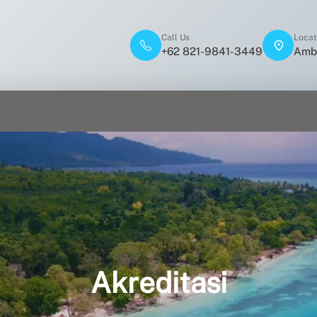
Call Us
Locat
+62 821-9841-3449
Ambo
Akreditasi