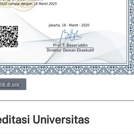
lik di sini
editasi Universitas